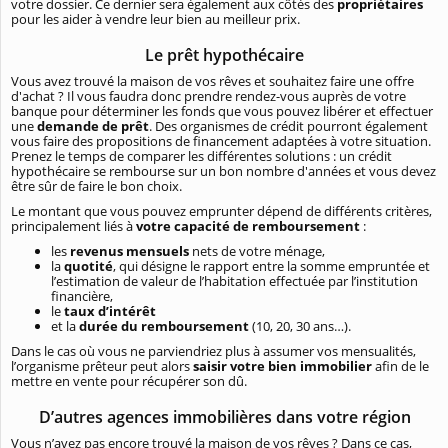
votre dossier. Ce dernier sera également aux côtés des
propriétaires
pour les aider à vendre leur bien au meilleur prix.
Le prêt hypothécaire
Vous avez trouvé la maison de vos rêves et souhaitez faire une offre
d'achat ? Il vous faudra donc prendre rendez-vous auprès de votre
banque pour déterminer les fonds que vous pouvez libérer et effectuer
une
demande de prêt
. Des organismes de crédit pourront également
vous faire des propositions de financement adaptées à votre situation.
Prenez le temps de comparer les différentes solutions : un crédit
hypothécaire se rembourse sur un bon nombre d'années et vous devez
être sûr de faire le bon choix.
Le montant que vous pouvez emprunter dépend de différents critères,
principalement liés à
votre capacité de remboursement
:
les
revenus mensuels
nets de votre ménage,
la
quotité
, qui désigne le rapport entre la somme empruntée et
l’estimation de valeur de l’habitation effectuée par l’institution
financière,
le
taux d’intérêt
et la
durée du remboursement
(10, 20, 30 ans…).
Dans le cas où vous ne parviendriez plus à assumer vos mensualités,
l’organisme prêteur peut alors
saisir votre bien immobilier
afin de le
mettre en vente pour récupérer son dû.
D’autres agences immobilières dans votre région
Vous n’avez pas encore trouvé la maison de vos rêves ? Dans ce cas,