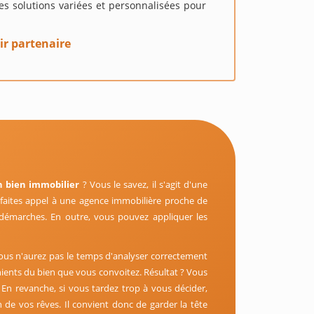
s solutions variées et personnalisées pour
ir partenaire
n bien immobilier
? Vous le savez, il s'agit d'une
faites appel à une agence immobilière proche de
démarches. En outre, vous pouvez appliquer les
vous n'aurez pas le temps d'analyser correctement
énients du bien que vous convoitez. Résultat ? Vous
En revanche, si vous tardez trop à vous décider,
 de vos rêves. Il convient donc de garder la tête