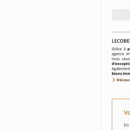
LECOBEL
Grâce à
p
agence im
tous ceux
d'except
égalemen
biens im
Découv
Vo
En 