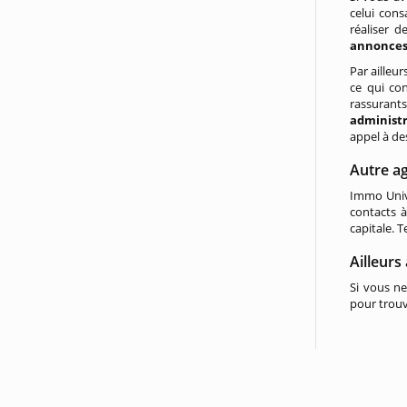
celui cons
réaliser d
annonces 
Par ailleu
ce qui con
rassurants 
administ
appel à de
Autre ag
Immo Unive
contacts à
capitale. Te
Ailleurs
Si vous ne
pour trou