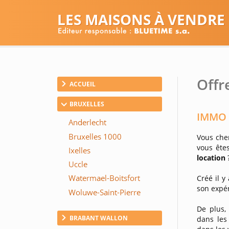
LES MAISONS À VENDRE
Offr
ACCUEIL
BRUXELLES
IMMO C
Vous che
vous ête
location
Créé il y
son expér
De plus,
BRABANT WALLON
dans les