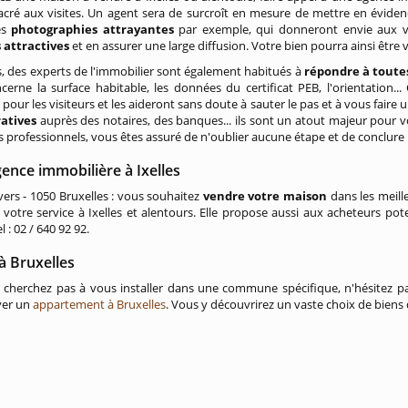
acré aux visites. Un agent sera de surcroît en mesure de mettre en évide
es
photographies attrayantes
par exemple, qui donneront envie aux vis
attractives
et en assurer une large diffusion. Votre bien pourra ainsi être
rs, des experts de l'immobilier sont également habitués à
répondre à toutes
cerne la surface habitable, les données du certificat PEB, l'orientation..
pour les visiteurs et les aideront sans doute à sauter le pas et à vous faire un
ratives
auprès des notaires, des banques... ils sont un atout majeur pour 
s professionnels, vous êtes assuré de n'oublier aucune étape et de conclure
ence immobilière à Ixelles
rs - 1050 Bruxelles : vous souhaitez
vendre votre maison
dans les meill
 votre service à Ixelles et alentours. Elle propose aussi aux acheteurs pot
l : 02 / 640 92 92.
 à Bruxelles
 cherchez pas à vous installer dans une commune spécifique, n'hésitez pa
ver un
appartement à Bruxelles
. Vous y découvrirez un vaste choix de biens d