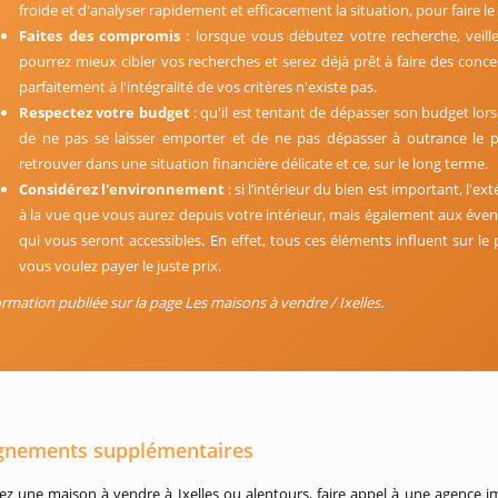
froide et d'analyser rapidement et efficacement la situation, pour faire le
Faites des compromis
: lorsque vous débutez votre recherche, veillez 
pourrez mieux cibler vos recherches et serez déjà prêt à faire des conce
parfaitement à l'intégralité de vos critères n'existe pas.
Respectez votre budget
: qu'il est tentant de dépasser son budget lors
de ne pas se laisser emporter et de ne pas dépasser à outrance le p
retrouver dans une situation financière délicate et ce, sur le long terme.
Considérez l'environnement
: si l’intérieur du bien est important, l'ex
à la vue que vous aurez depuis votre intérieur, mais également aux év
qui vous seront accessibles. En effet, tous ces éléments influent sur l
vous voulez payer le juste prix.
ormation publiée sur la page Les maisons à vendre / Ixelles.
gnements supplémentaires
vez une maison à vendre à Ixelles ou alentours, faire appel à une agenc