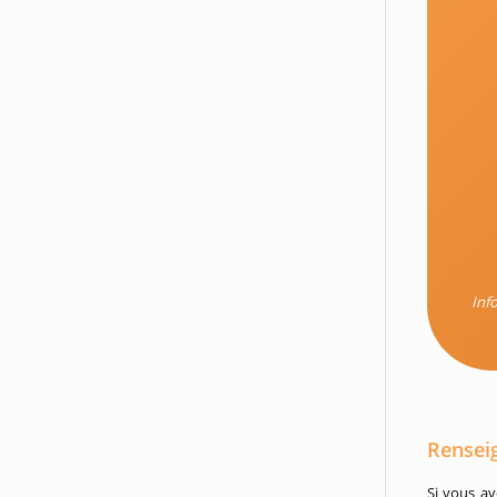
Inf
Rensei
Si vous a