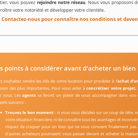
tier, vous pouvez
rejoindre notre réseau
. Nous vous proposons de
roître votre notoriété et développer votre clientèle.
Contactez-nous pour connaître nos conditions et deven
s points à considérer avant d'acheter un bien
s souhaitez rendre les clés de votre location pour procéder à
l
'achat d'u
ision des plus importantes. Pour vous aider à
concrétiser votre projet,
z vous. Les
agents
se feront un plaisir de vous accompagner dans vos 
seils suivants :
Trouvez le bon moment
: si vous vous décidez sur un coup de tête, 
votre situation financière, ni de connaître tous les avantages et inconv
risquez de craquer pour un bien qui ne vous convient finalement pas. 
d'autres acheteurs pourraient vous passer devant et acheter la maison