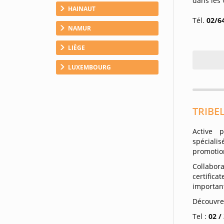
dans les 
HAINAUT
Tél.
02/6
NAMUR
LIÈGE
LUXEMBOURG
TRIBEL
Active 
spéciali
promotio
Collabor
certific
important
Découvre
Tel :
02 /